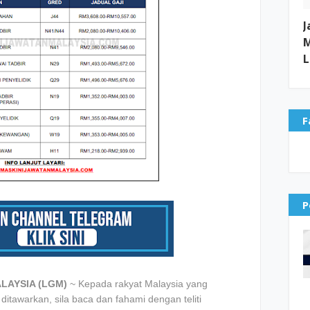
J
M
L
F
P
LAYSIA (LGM)
~ Kepada rakyat Malaysia yang
tawarkan, sila baca dan fahami dengan teliti