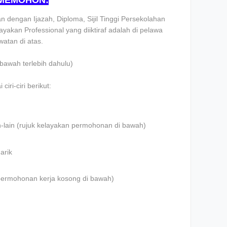
 MEMOHON:
 dengan Ijazah, Diploma, Sijil Tinggi Persekolahan
yakan Professional yang diiktiraf adalah di pelawa
atan di atas.
i bawah terlebih dahulu)
iri-ciri berikut:
n-lain (rujuk kelayakan permohonan di bawah)
arik
an permohonan kerja kosong di bawah)