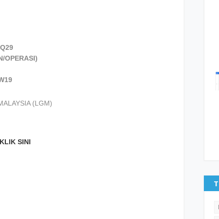
 Q29
N/OPERASI)
W19
MALAYSIA (LGM)
KLIK SINI
T