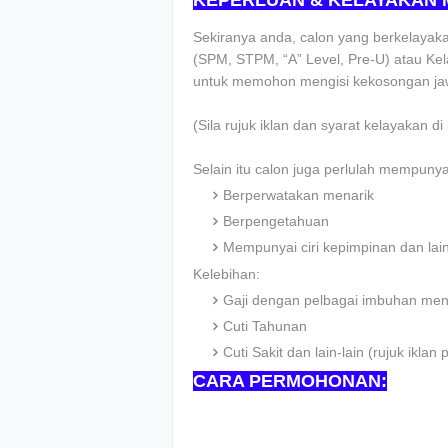
KEPERLUAN & KELAYAKAN
Sekiranya anda, calon yang berkelayakan
(SPM, STPM, “A” Level, Pre-U) atau Kela
untuk memohon mengisi kekosongan jaw
(Sila rujuk iklan dan syarat kelayakan d
Selain itu calon juga perlulah mempunyai c
Berperwatakan menarik
Berpengetahuan
Mempunyai ciri kepimpinan dan lai
Kelebihan:
Gaji dengan pelbagai imbuhan men
Cuti Tahunan
Cuti Sakit dan lain-lain (rujuk ikl
CARA PERMOHONAN: