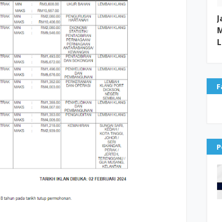
J
M
L
F
P