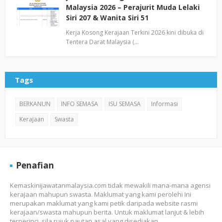
Malaysia 2026 – Perajurit Muda Lelaki
Siri 207 & Wanita Siri 51
Kerja Kosong Kerajaan Terkini 2026 kini dibuka di
Tentera Darat Malaysia (…
Tags
BERKANUN
INFO SEMASA
ISU SEMASA
Informasi
Kerajaan
Swasta
Penafian
Kemaskinijawatanmalaysia.com tidak mewakili mana-mana agensi
kerajaan mahupun swasta. Maklumat yang kami perolehi Ini
merupakan maklumat yang kami petik daripada website rasmi
kerajaan/swasta mahupun berita. Untuk maklumat lanjut & lebih
terperinci, sila rujuk pautan asal yang disediakan.