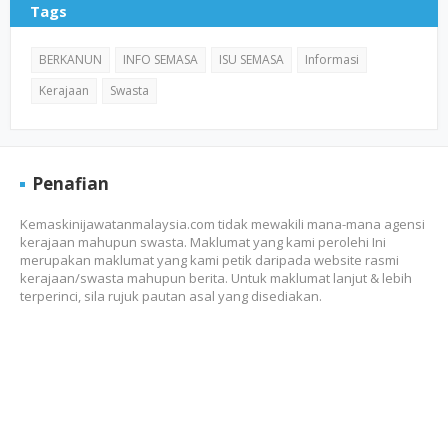
Tags
BERKANUN
INFO SEMASA
ISU SEMASA
Informasi
Kerajaan
Swasta
Penafian
Kemaskinijawatanmalaysia.com tidak mewakili mana-mana agensi
kerajaan mahupun swasta. Maklumat yang kami perolehi Ini
merupakan maklumat yang kami petik daripada website rasmi
kerajaan/swasta mahupun berita. Untuk maklumat lanjut & lebih
terperinci, sila rujuk pautan asal yang disediakan.