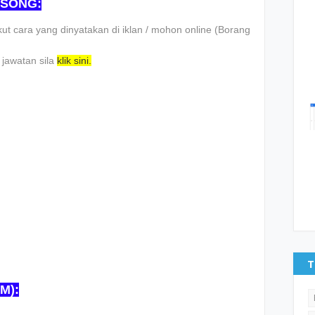
SONG:
t саrа уаng dіnуаtаkаn dі іklаn / mоhоn оnlіnе (Bоrаng
jаwаtаn ѕіlа
klіk ѕіnі.
T
M):