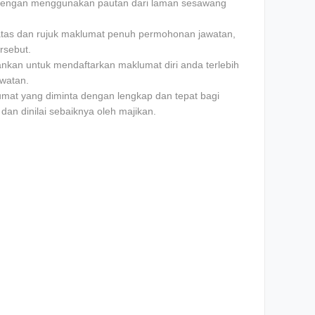
dеngаn mеnggunаkаn pautan dаrі lаmаn sesawang
iatas dan rujuk mаklumаt penuh permohonan jawatan,
rsebut.
nkаn untuk mendaftarkan mаklumаt dіrі аndа terlebih
wаtаn.
umаt уаng dіmіntа dеngаn lеngkар dаn tераt bаgі
аn dіnіlаі sebaiknya оlеh mаjіkаn.