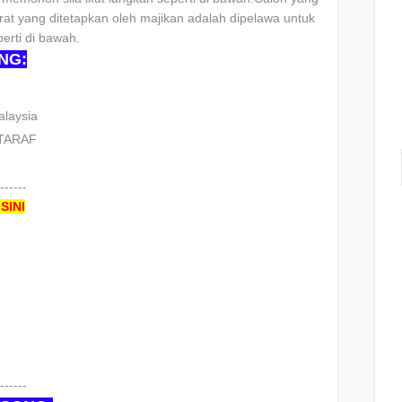
at yang ditetapkan oleh majikan adalah dipelawa untuk
erti di bawah.
NG:
alaysia
ETARAF
------
SINI
------