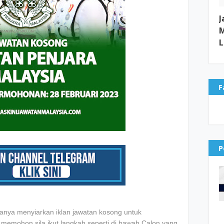
J
M
L
F
P
anya menyiarkan iklan jawatan kosong untuk
mohon sila ikut langkah seperti di bawah.Calon yang