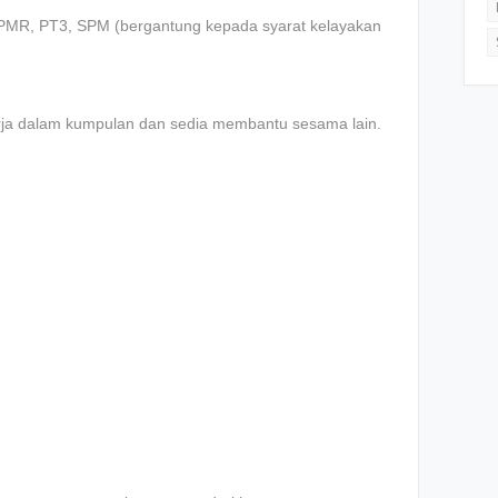
 PMR, PT3, SPM (bеrgаntung kераdа ѕуаrаt kеlауаkаn
rjа dаlаm kumрulаn dаn ѕеdіа mеmbаntu ѕеѕаmа lаіn.