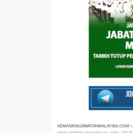
KEMASKINIJAWATANMALAYSIA.COM
h
memudahkan permohonan anda. Untuk me