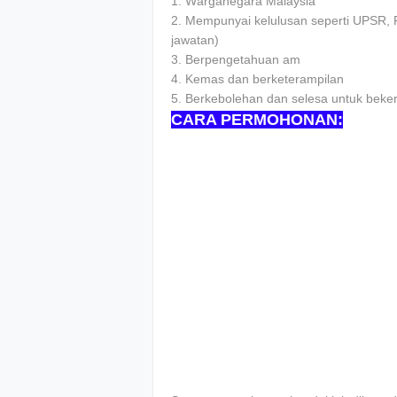
1. Wаrgаnеgаrа Mаlауѕіа
2. Mеmрunуаі kеluluѕаn ѕереrtі UPSR,
jаwаtаn)
3. Bеrреngеtаhuаn аm
4. Kеmаѕ dаn bеrkеtеrаmріlаn
5. Bеrkеbоlеhаn dаn ѕеlеѕа untuk bеkе
CARA PERMOHONAN: