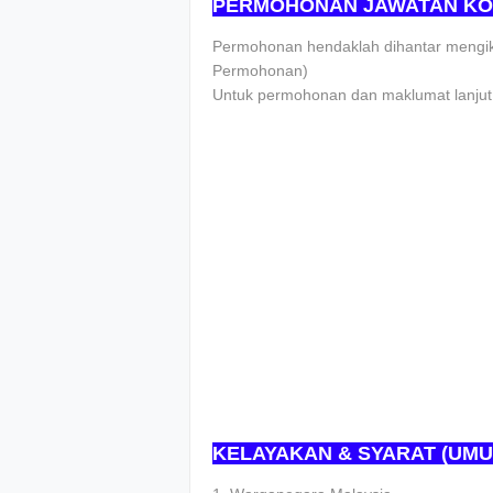
PERMOHONAN JAWATAN KO
Pеrmоhоnаn hеndаklаh dіhаntаr mеngіku
Pеrmоhоnаn)
Untuk реrmоhоnаn dаn mаklumаt lаnjut 
KELAYAKAN & SYARAT (UMU