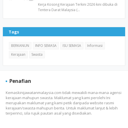
Kerja Kosong Kerajaan Terkini 2026 kini dibuka di
Tentera Darat Malaysia (…
Tags
BERKANUN
INFO SEMASA
ISU SEMASA
Informasi
Kerajaan
Swasta
Penafian
Kemaskinijawatanmalaysia.com tidak mewakili mana-mana agensi
kerajaan mahupun swasta. Maklumat yang kami perolehi Ini
merupakan maklumat yang kami petik daripada website rasmi
kerajaan/swasta mahupun berita. Untuk maklumat lanjut & lebih
terperinci, sila rujuk pautan asal yang disediakan.