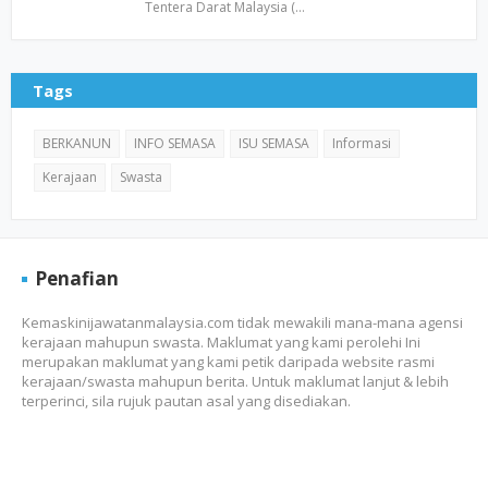
Tentera Darat Malaysia (…
Tags
BERKANUN
INFO SEMASA
ISU SEMASA
Informasi
Kerajaan
Swasta
Penafian
Kemaskinijawatanmalaysia.com tidak mewakili mana-mana agensi
kerajaan mahupun swasta. Maklumat yang kami perolehi Ini
merupakan maklumat yang kami petik daripada website rasmi
kerajaan/swasta mahupun berita. Untuk maklumat lanjut & lebih
terperinci, sila rujuk pautan asal yang disediakan.