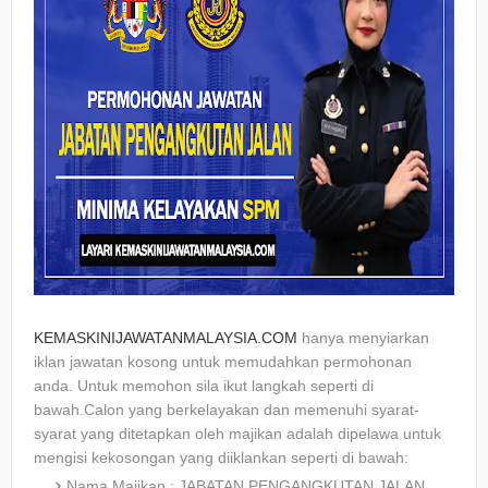
KEMASKINIJAWATANMALAYSIA.COM
hanya menyiarkan
iklan jawatan kosong untuk memudahkan permohonan
anda. Untuk memohon sila ikut langkah seperti di
bawah.Calon yang berkelayakan dan memenuhi syarat-
syarat yang ditetapkan oleh majikan adalah dipelawa untuk
mengisi kekosongan yang diiklankan seperti di bawah:
Nama Majikan : JABATAN PENGANGKUTAN JALAN