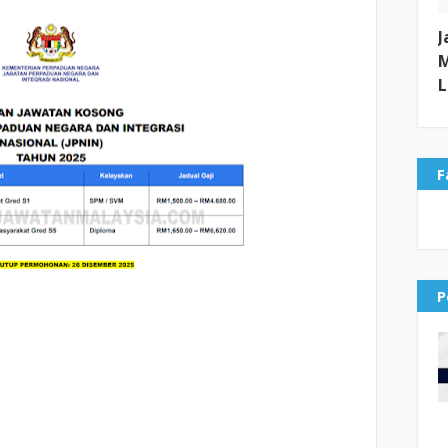
J
M
L
F
P