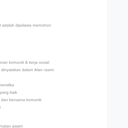
t adalah dipelawa memohon:
n komuniti & kerja sosial
dinyatakan dalam iklan rasmi
beretika
yang baik
 dan bersama komuniti
i
idmatan awam