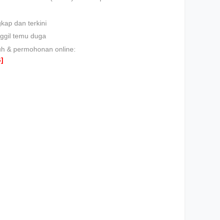
ap dan terkini
ggil temu duga
nuh & permohonan online:
]