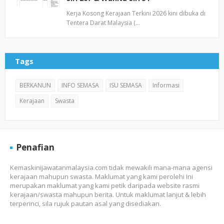
Kerja Kosong Kerajaan Terkini 2026 kini dibuka di
Tentera Darat Malaysia (…
Tags
BERKANUN
INFO SEMASA
ISU SEMASA
Informasi
Kerajaan
Swasta
Penafian
Kemaskinijawatanmalaysia.com tidak mewakili mana-mana agensi
kerajaan mahupun swasta. Maklumat yang kami perolehi Ini
merupakan maklumat yang kami petik daripada website rasmi
kerajaan/swasta mahupun berita. Untuk maklumat lanjut & lebih
terperinci, sila rujuk pautan asal yang disediakan.