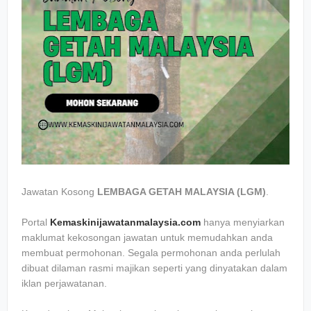
Jawatan Kosong
LEMBAGA GETAH MALAYSIA (LGM)
.
Portal
Kemaskinijawatanmalaysia.com
hanya menyiarkan
maklumat kekosongan jawatan untuk memudahkan anda
membuat permohonan. Segala permohonan anda perlulah
dibuat dilaman rasmi majikan seperti yang dinyatakan dalam
iklan perjawatanan.