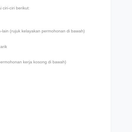
iri-ciri berikut:
n-lain (rujuk kelayakan permohonan di bawah)
arik
an permohonan kerja kosong di bawah)