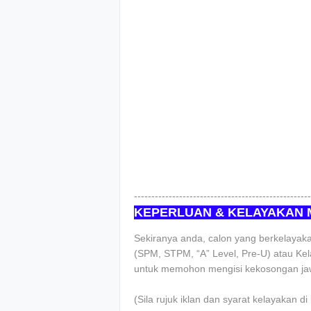
---------------------------------------------------
KEPERLUAN & KELAYAKAN
Sekiranya anda, calon yang berkelayakan
(SPM, STPM, “A” Level, Pre-U) atau Kela
untuk memohon mengisi kekosongan jaw
(Sila rujuk iklan dan syarat kelayakan d