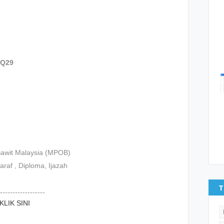
 Q29
awit Malaysia (MPOB)
raf , Diploma, Ijazah
T
------------------
KLIK SINI