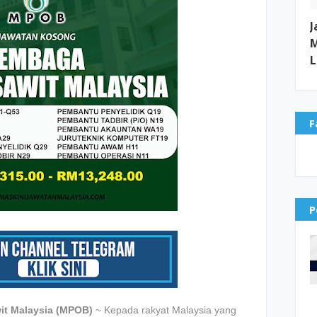
J
M
L
F
P
it Malaysia (MPOB)
~ Kepada rakyat Malaysia yang