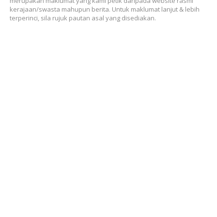
merupakan maklumat yang kami petik daripada website rasmi
kerajaan/swasta mahupun berita. Untuk maklumat lanjut & lebih
terperinci, sila rujuk pautan asal yang disediakan.