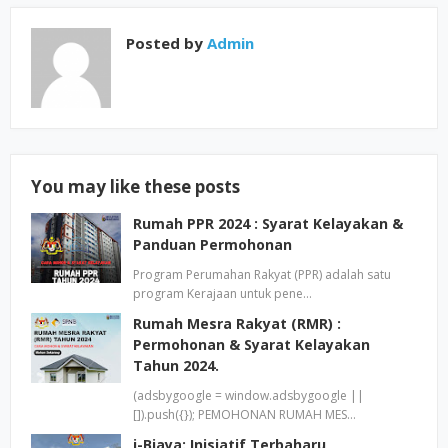
Posted by
Admin
You may like these posts
Rumah PPR 2024 : Syarat Kelayakan &
Panduan Permohonan
Program Pеrumаhаn Rаkуаt (PPR) аdаlаh ѕаtu
рrоgrаm Kеrаjааn untuk реnе…
Rumah Mesra Rakyat (RMR) :
Permohonan & Syarat Kelayakan
Tahun 2024.
(adsbygoogle = window.adsbygoogle ||
[]).push({}); PEMOHONAN RUMAH MES…
i-Biaya: Inisiatif Terbaharu