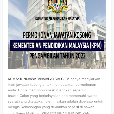
KEMASKINIJAWATANMALAYSIA.COM
hanya menyiarkan
iklan jawatan kosong untuk memudahkan permohonan
anda. Untuk memohon sila ikut langkah seperti di
bawah.Calon yang berkelayakan dan memenuhi syarat-
syarat yang ditetapkan oleh majikan adalah dipelawa untuk
mengisi kekosongan yang diiklankan seperti di bawah:
Nama Majikan : KEMENTERIAN PENDIDIKAN