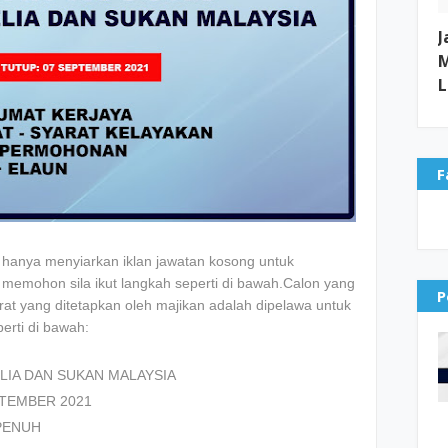
J
M
L
F
hanya menyiarkan iklan jawatan kosong untuk
mohon sila ikut langkah seperti di bawah.Calon yang
P
at yang ditetapkan oleh majikan adalah dipelawa untuk
erti di bawah:
ELIA DAN SUKAN MALAYSIA
EPTEMBER 2021
 PENUH