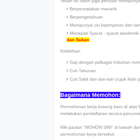
Selain itu calon juga perlulah mempunyai c
Berperwatakan menarik
Berpengetahuan
Mempunyai ciri kepimpinan dan lai
Menepati Syarat - syarat akedemik 
dan Sukan
Kelebihan:
Gaji dengan pelbagai imbuhan men
Cuti Tahunan
Cuti Sakit dan lain-lain (rujuk ikl
Bagaimana Memohon:
Permohonan kerja kosong baru di atas b
melakukan pendaftaran secara percuma 
Klik pautan “MOHON SINI” di bawah dan
permohonan kerja tersebut.