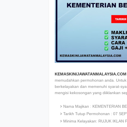
KEMASKINIJAWATANMALAYSIA.COM
memudahkan permohonan anda. Untuk me
berkelayakan dan memenuhi syarat-syar
mengisi kekosongan yang diiklankan sep
Nama Majikan : KEMENTERIAN B
Tarikh Tutup Permohonan : 07 S
Minima Kelayakan: RUJUK IKLAN