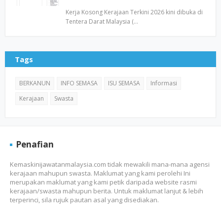
Kerja Kosong Kerajaan Terkini 2026 kini dibuka di
Tentera Darat Malaysia (…
Tags
BERKANUN
INFO SEMASA
ISU SEMASA
Informasi
Kerajaan
Swasta
Penafian
Kemaskinijawatanmalaysia.com tidak mewakili mana-mana agensi
kerajaan mahupun swasta. Maklumat yang kami perolehi Ini
merupakan maklumat yang kami petik daripada website rasmi
kerajaan/swasta mahupun berita. Untuk maklumat lanjut & lebih
terperinci, sila rujuk pautan asal yang disediakan.